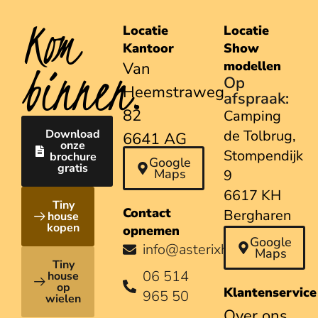
Kom
Locatie
Locatie
Kantoor
Show
binnen.
modellen
Van
Op
Heemstraweg
afspraak:
82
Camping
Download
de Tolbrug,
6641 AG
onze
Stompendijk
brochure
Beuningen
Google
gratis
Maps
9
6617 KH
Tiny
Contact
Bergharen
house
kopen
opnemen
Google
info@asterixhouses.nl
Maps
Tiny
06 514
house
op
Klantenservice
965 50
wielen
Over ons