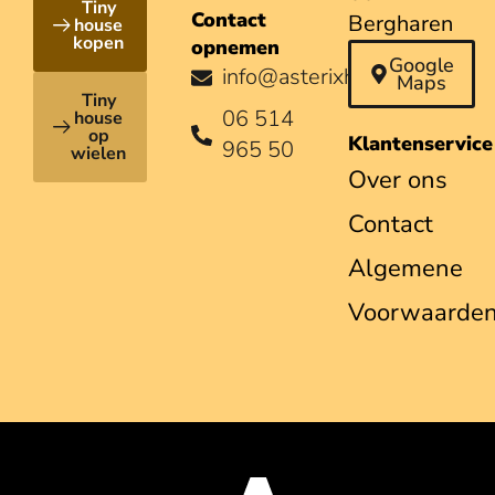
Tiny
Contact
Bergharen
house
kopen
opnemen
Google
info@asterixhouses.nl
Maps
Tiny
06 514
house
op
Klantenservice
965 50
wielen
Over ons
Contact
Algemene
Voorwaarde