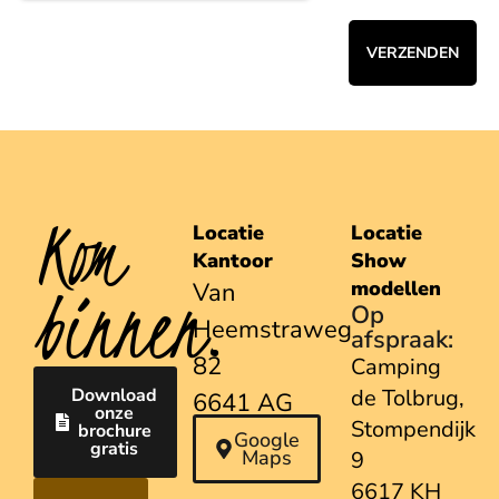
VERZENDEN
Kom
Locatie
Locatie
Kantoor
Show
binnen.
modellen
Van
Op
Heemstraweg
afspraak:
82
Camping
Download
de Tolbrug,
6641 AG
onze
Stompendijk
brochure
Beuningen
Google
gratis
Maps
9
6617 KH