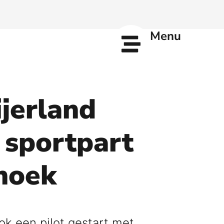
Menu
jerland
 sportpart
hoek
ok een pilot gestart met