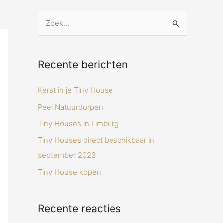
Z
o
e
Recente berichten
k
n
Kerst in je Tiny House
a
Peel Natuurdorpen
a
Tiny Houses in Limburg
r
Tiny Houses direct beschikbaar in
:
september 2023
Tiny House kopen
Recente reacties