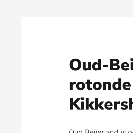
Ga
naar
de
inhoud
Oud-Bei
rotonde
Kikkers
Oud Beijerland is o