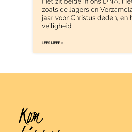
Het zit beide in ons DNA. He
zoals de Jagers en Verzamela
jaar voor Christus deden, en 
veiligheid
LEES MEER »
Kom