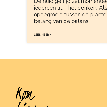
De huidige tijd zet momentee
iedereen aan het denken. Als
opgegroeid tussen de planten,
belang van de balans
LEES MEER »
Kom