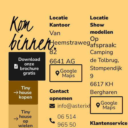
Kom
Locatie
Locatie
Kantoor
Show
binnen.
modellen
Van
Op
Heemstraweg
afspraak:
82
Camping
Download
de Tolbrug,
6641 AG
onze
Stompendijk
brochure
Beuningen
Google
gratis
Maps
9
6617 KH
Tiny
Contact
Bergharen
house
kopen
opnemen
Google
info@asterixhouses.nl
Maps
Tiny
06 514
house
op
Klantenservice
965 50
wielen