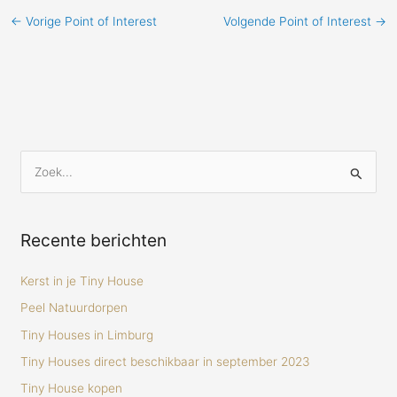
←
Vorige Point of Interest
Volgende Point of Interest
→
Z
o
e
Recente berichten
k
n
Kerst in je Tiny House
a
Peel Natuurdorpen
a
Tiny Houses in Limburg
r
Tiny Houses direct beschikbaar in september 2023
:
Tiny House kopen