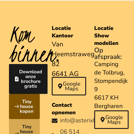
Kom
Locatie
Locatie
Kantoor
Show
binnen.
modellen
Van
Op
Heemstraweg
afspraak:
82
Camping
Download
de Tolbrug,
6641 AG
onze
Stompendijk
brochure
Beuningen
Google
gratis
Maps
9
6617 KH
Tiny
Contact
Bergharen
house
kopen
opnemen
Google
info@asterixhouses.nl
Maps
Tiny
06 514
house