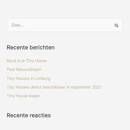
Z
o
e
Recente berichten
k
n
Kerst in je Tiny House
a
Peel Natuurdorpen
a
Tiny Houses in Limburg
r
Tiny Houses direct beschikbaar in september 2023
:
Tiny House kopen
Recente reacties