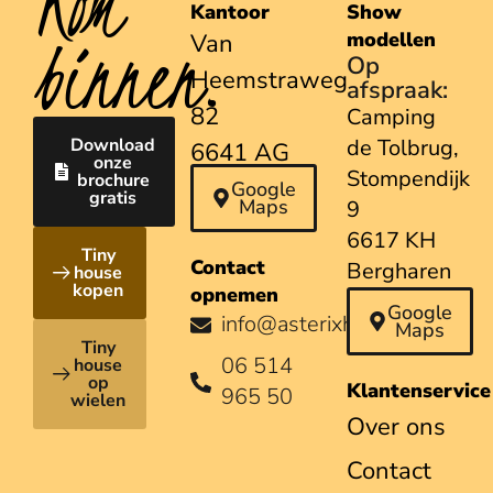
Kom
Kantoor
Show
binnen.
modellen
Van
Op
Heemstraweg
afspraak:
82
Camping
Download
de Tolbrug,
6641 AG
onze
Stompendijk
brochure
Beuningen
Google
gratis
Maps
9
6617 KH
Tiny
Contact
Bergharen
house
kopen
opnemen
Google
info@asterixhouses.nl
Maps
Tiny
06 514
house
op
Klantenservice
965 50
wielen
Over ons
Contact