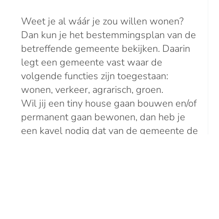
Weet je al wáár je zou willen wonen?
Dan kun je het bestemmingsplan van de
betreffende gemeente bekijken. Daarin
legt een gemeente vast waar de
volgende functies zijn toegestaan:
wonen, verkeer, agrarisch, groen.
Wil jij een tiny house gaan bouwen en/of
permanent gaan bewonen, dan heb je
een kavel nodig dat van de gemeente de
bestemming ‘wonen’ heeft gekregen.
Kijk maar eens op
www.ruimtelijkeplannen.nl
.
Omgevingsvergunning
Je hebt altijd toestemming van de