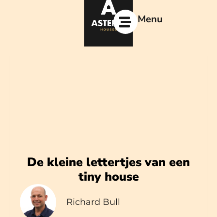
Ga
naar
Menu
de
inhoud
De kleine lettertjes van een
tiny house
Richard Bull