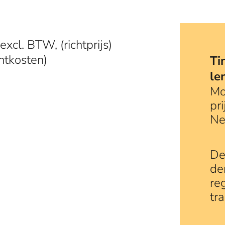
excl. BTW, (richtprijs)
chtkosten)
Ti
le
Mo
pri
Ne
De
de
re
tr