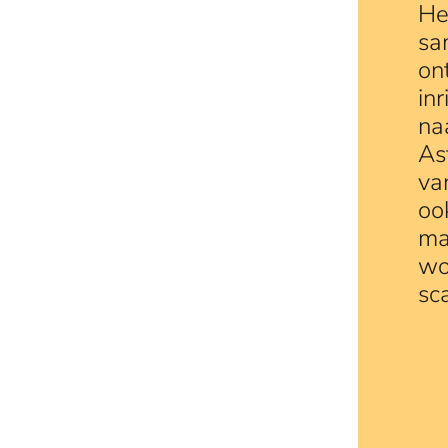
He
sa
on
in
na
As
va
oo
ma
wo
sc