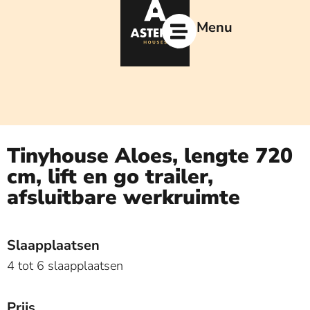
Ga
naar
Menu
de
inhoud
Tinyhouse Aloes, lengte 720
cm, lift en go trailer,
afsluitbare werkruimte
Slaapplaatsen
4 tot 6 slaapplaatsen
Prijs