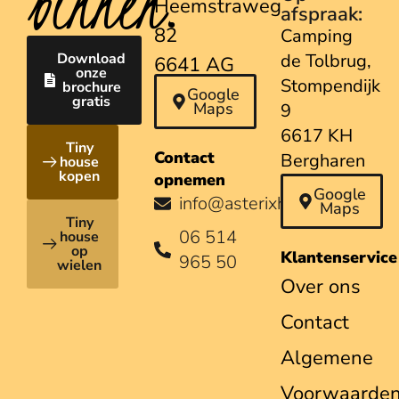
binnen.
Heemstraweg
afspraak:
82
Camping
Download
de Tolbrug,
6641 AG
onze
Stompendijk
brochure
Beuningen
Google
gratis
Maps
9
6617 KH
Tiny
Contact
Bergharen
house
kopen
opnemen
Google
info@asterixhouses.nl
Maps
Tiny
06 514
house
op
Klantenservice
965 50
wielen
Over ons
Contact
Algemene
Voorwaarde