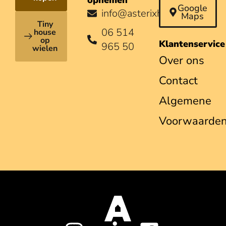
Google
info@asterixhouses.nl
Maps
Tiny
06 514
house
op
Klantenservice
965 50
wielen
Over ons
Contact
Algemene
Voorwaarde