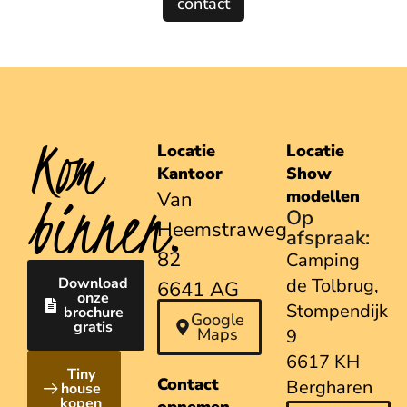
contact
Kom
Locatie
Locatie
Kantoor
Show
binnen.
modellen
Van
Op
Heemstraweg
afspraak:
82
Camping
Download
de Tolbrug,
6641 AG
onze
Stompendijk
brochure
Beuningen
Google
gratis
Maps
9
6617 KH
Tiny
Contact
Bergharen
house
kopen
opnemen