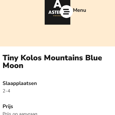
Ga
naar
Menu
de
inhoud
Tiny Kolos Mountains Blue
Moon
Slaapplaatsen
2-4
Prijs
Prijs op aanvraag