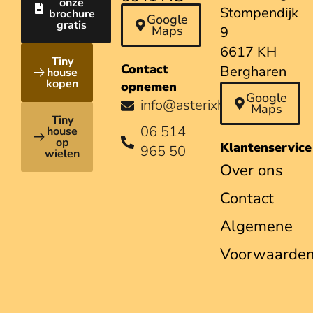
onze
Stompendijk
brochure
Beuningen
Google
gratis
Maps
9
6617 KH
Tiny
Contact
Bergharen
house
kopen
opnemen
Google
info@asterixhouses.nl
Maps
Tiny
06 514
house
op
Klantenservice
965 50
wielen
Over ons
Contact
Algemene
Voorwaarde