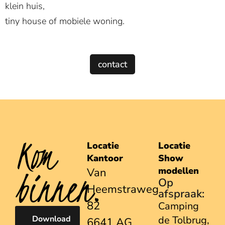
klein huis,
tiny house of mobiele woning.
contact
Kom
Locatie
Locatie
Kantoor
Show
binnen.
modellen
Van
Op
Heemstraweg
afspraak:
82
Camping
Download
de Tolbrug,
6641 AG