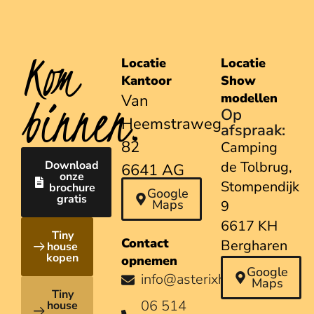
Kom
Locatie
Locatie
Kantoor
Show
binnen.
modellen
Van
Op
Heemstraweg
afspraak:
82
Camping
Download
de Tolbrug,
6641 AG
onze
Stompendijk
brochure
Beuningen
Google
gratis
Maps
9
6617 KH
Tiny
Contact
Bergharen
house
kopen
opnemen
Google
info@asterixhouses.nl
Maps
Tiny
06 514
house