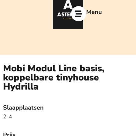
Ga
naar
Menu
de
inhoud
Mobi Modul Line basis,
koppelbare tinyhouse
Hydrilla
Slaapplaatsen
2-4
Prijs