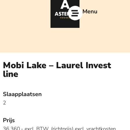
Ga
naar
Menu
de
inhoud
Mobi Lake – Laurel Invest
line
Slaapplaatsen
2
Prijs
36.360,- excl. BTW, (richtprijs) excl. vrachtkosten