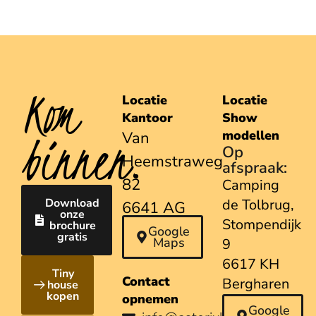
Kom
Locatie
Locatie
Kantoor
Show
binnen.
modellen
Van
Op
Heemstraweg
afspraak:
82
Camping
Download
de Tolbrug,
6641 AG
onze
Stompendijk
brochure
Beuningen
Google
gratis
Maps
9
6617 KH
Tiny
Contact
Bergharen
house
kopen
opnemen
Google