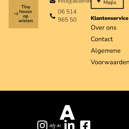
info@asterixhouses.nl
Maps
Tiny
06 514
house
op
Klantenservice
965 50
wielen
Over ons
Contact
Algemene
Voorwaarde
Volg ons