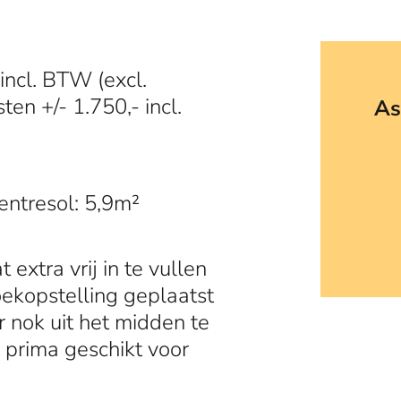
incl. BTW (excl.
ten +/- 1.750,- incl.
As
entresol: 5,9m²
xtra vrij in te vullen
oekopstelling geplaatst
 nok uit het midden te
 prima geschikt voor