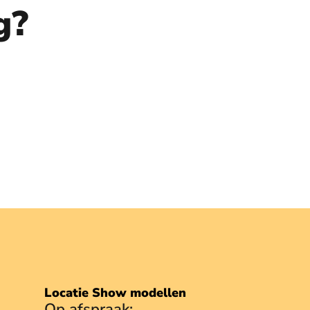
g?
Locatie Show modellen
Op afspraak: