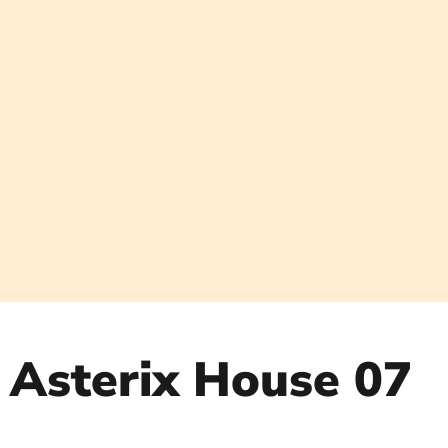
Ga
naar
de
inhoud
Asterix House 07