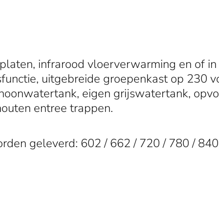
r platen, infrarood vloerverwarming en of i
unctie, uitgebreide groepenkast op 230 vol
schoonwatertank, eigen grijswatertank, op
houten entree trappen.
rden geleverd: 602 / 662 / 720 / 780 / 840 