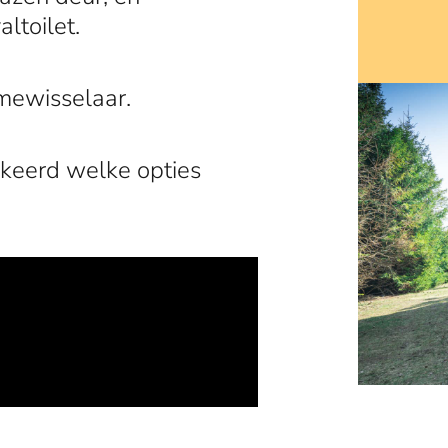
ltoilet.
rtmewisselaar.
arkeerd welke opties