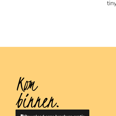
tin
Kom
binnen.