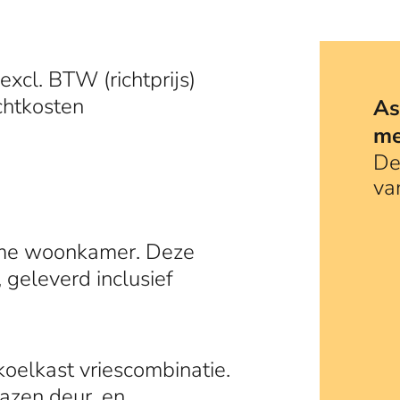
excl. BTW (richtprijs)
chtkosten
As
me
De
va
uime woonkamer. Deze
 geleverd inclusief
oelkast vriescombinatie.
azen deur, en