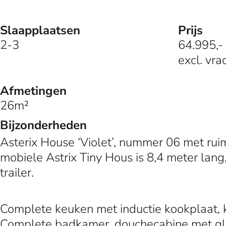
Slaapplaatsen
Prijs
2-3
64.995,- 
excl. vra
Afmetingen
26m²
Bijzonderheden
Asterix House ‘Violet’, nummer 06 met r
mobiele Astrix Tiny Hous is 8,4 meter lang,
trailer.
Complete keuken met inductie kookplaat, k
Complete badkamer, douchecabine met gl