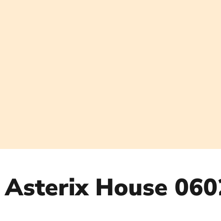
Ga
naar
de
inhoud
Asterix House 060