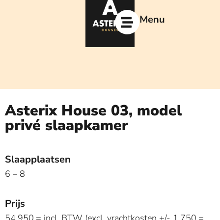
Ga
naar
Menu
de
inhoud
Asterix House 03, model
privé slaapkamer
Slaapplaatsen
6 – 8
Prijs
54.950,= incl. BTW (excl. vrachtkosten +/- 1.750,=