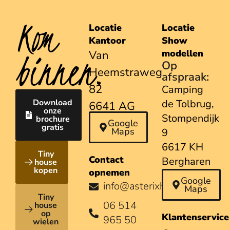
Kom
Locatie
Locatie
Kantoor
Show
binnen.
modellen
Van
Op
Heemstraweg
afspraak:
82
Camping
Download
de Tolbrug,
6641 AG
onze
Stompendijk
brochure
Beuningen
Google
gratis
Maps
9
6617 KH
Tiny
Contact
Bergharen
house
kopen
opnemen
Google
info@asterixhouses.nl
Maps
Tiny
06 514
house
op
Klantenservice
965 50
wielen