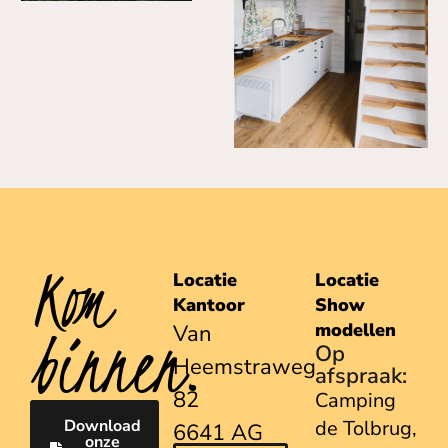
Kom
Locatie
Locatie
Kantoor
Show
binnen.
modellen
Van
Op
Heemstraweg
afspraak:
82
Camping
Download
de Tolbrug,
6641 AG
onze