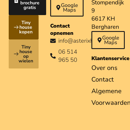
Stompendijk
brochure
Beuningen
Google
gratis
Maps
9
6617 KH
Tiny
Contact
Bergharen
house
kopen
opnemen
Google
info@asterixhouses.nl
Maps
Tiny
06 514
house
op
Klantenservice
965 50
wielen
Over ons
Contact
Algemene
Voorwaarde