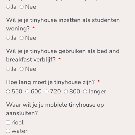
Ja
Nee
Wil je je tinyhouse inzetten als studenten
woning?
Ja
Nee
Wil je je tinyhouse gebruiken als bed and
breakfast verblijf?
Ja
Nee
Hoe lang moet je tinyhouse zijn?
550
600
720
800
langer
Waar wil je je mobiele tinyhouse op
aansluiten?
riool
water